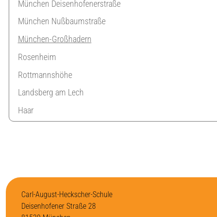
München Deisenhofenerstraße
München Nußbaumstraße
München-Großhadern
Rosenheim
Rottmannshöhe
Landsberg am Lech
Haar
Carl-August-Heckscher-Schule
Deisenhofener Straße 28